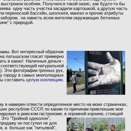
 выстроили особняк. Получился такой оазис, как будто-то бы
зяева одну часть участка засадили картошкой, а другую часть
или переносной бассейн, шезлонги, мангал и прочие атрибуты
м забором, на зависть всем жителям окружающих бетонных
ине" с природой.
амы. Вот интересный образчик
 на латышском гласит примерно
ать в каких! Наличные деньги -
я соответствующей натуральной
). Эти фотографии грязных рук,
у городу в самых многолюдных
бы составить
целую коллекцию.
му я намерен отвести определенное место на моих страничках,
вших республик СССР, по каким-то причинам привлекшие мое
наружил в рижском гастрономе, в огромной корзине, стоящей
 Это "Тройной одеколон",
продажу он поступил не для
я, а больше как "питьевой",