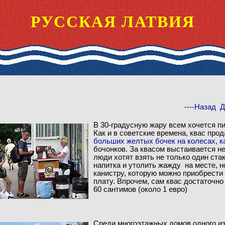
РУССКАЯ ЛАТВИЯ
-
-
--Назад
Д
В 30-градусную жару всем хочется пи
Как и в советские времена, квас прод
больших желтых бочек на колесах, к
бочонков. За квасом выстаивается н
люди хотят взять не только один ста
напитка и утолить жажду на месте, н
канистру, которую можно приобрести
плату. Впрочем, сам квас достаточно
60 сантимов (около 1 евро)
Среди многоэтажных домов одного из