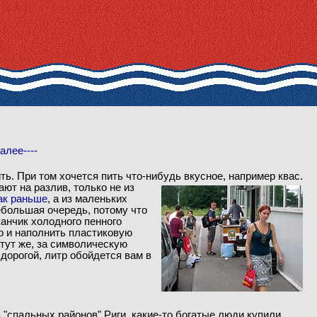
алее----
ть. При том хочется пить что-нибудь вкусное, например квас.
ают на разлив, только не из
ак раньше
, а из маленьких
ебольшая очередь, потому что
канчик холодного пенного
о и наполнить пластиковую
 тут же, за символическую
 дорогой, литр обойдется вам в
 "спальных районов" Риги, какие-то богатые люди купили