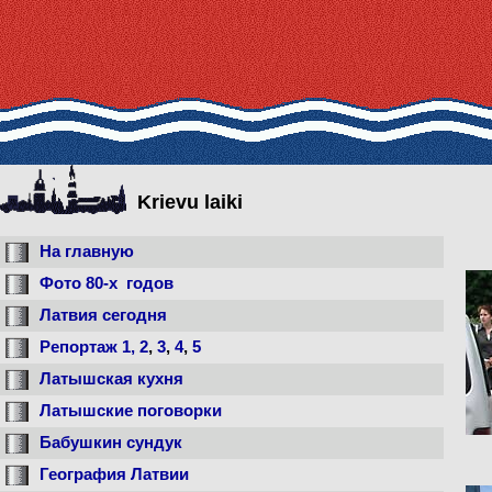
Krievu laiki
На главную
Фото 80-x годов
Латвия сегодня
Репортаж
1,
2
,
3
,
4
,
5
Латышская кухня
Латышские поговорки
Бабушкин сундук
География Латвии