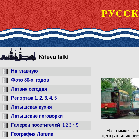
РУССК
Krievu laiki
На главную
Фото 80-x годов
Латвия сегодня
Репортаж
1,
2
,
3
,
4
,
5
Латышская кухня
Латышские поговорки
Галереи посетителей
1
2
3
4
5
На снимке: в т
География Латвии
центральных рижс